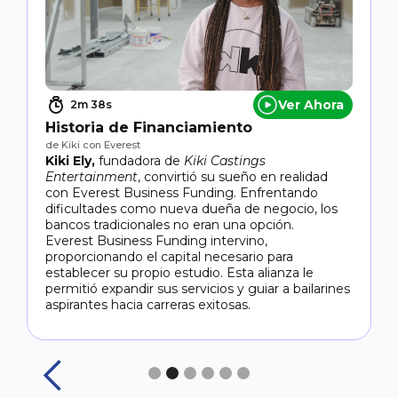
C
F
a
i
C
e
o
Ver Ahora
2m 38s
c
Historia de Financiamiento
de Kiki con Everest
Kiki Ely,
fundadora de
Kiki Castings
Entertainment
, convirtió su sueño en realidad
s
con Everest Business Funding. Enfrentando
dificultades como nueva dueña de negocio, los
bancos tradicionales no eran una opción.
Everest Business Funding intervino,
proporcionando el capital necesario para
establecer su propio estudio. Esta alianza le
permitió expandir sus servicios y guiar a bailarines
aspirantes hacia carreras exitosas.
Slide 2 of 6.